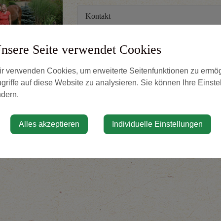
Kontakt
02746 2385
nsere Seite verwendet Cookies
0664 5304637
info@araberhaflinger.at
r verwenden Cookies, um erweiterte Seitenfunktionen zu ermög
griffe auf diese Website zu analysieren. Sie können Ihre Einste
dern.
Adresse
Alles akzeptieren
Individuelle Einstellungen
Freiligrathgasse 1
3150 Wilhelmsburg