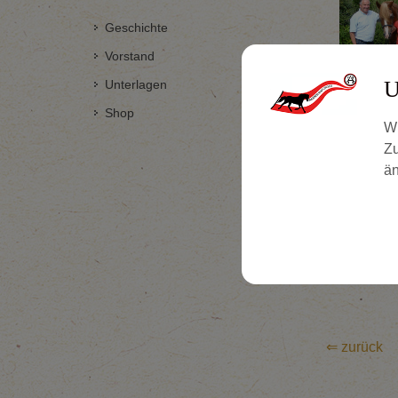
Geschichte
Vorstand
U
Unterlagen
Shop
Wi
Zu
än
⇐ zurück