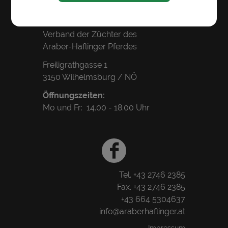
Geschäftsstelle:
Verband der Züchter des
Araber-Haflinger Pferdes
Freiligrathgasse 1
3150 Wilhelmsburg / NÖ
Öffnungszeiten:
Mo und Fr: 14.00 - 18.00 Uhr
Tel.
+43 2746 2385
Fax. +43 2746 2385
+43 664 5304637
info@araberhaflinger.at
Impressum