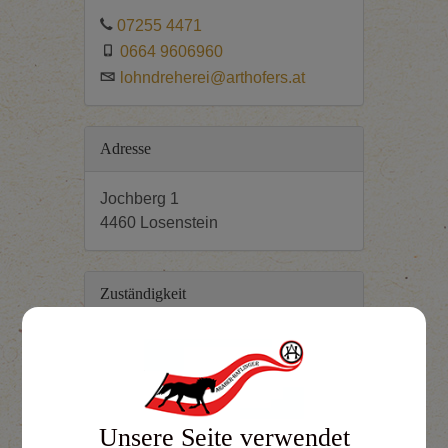
07255 4471
0664 9606960
lohndreherei@arthofers.at
Adresse
Jochberg 1
4460 Losenstein
Zuständigkeit
Kassier/in
Unsere Seite verwendet