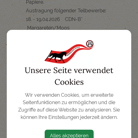
Papiere.
Austragung folgender Teilbewerbe:
18. - 19.04.2026 CDN-B*
Margareten/Moos
13. - 14.06.2026 CDN-C St
Pölten-Hart
04. - 05.07.2026 CHNA-C Stadl
Paura - ARABER FESTIVAL
Unsere Seite verwendet
Startberechtigung nur für
Cookies
VOLLBLUTARABER!
10. - 11.10.2026 CDN-B* HCHC
Wir verwenden Cookies, um erweiterte
Weikersdorf - FINALE
Seitenfunktionen zu ermöglichen und die
Zugriffe auf diese Website zu analysieren. Sie
können Ihre Einstellungen jederzeit ändern.
Veranstaltungsort
Alles akzeptieren