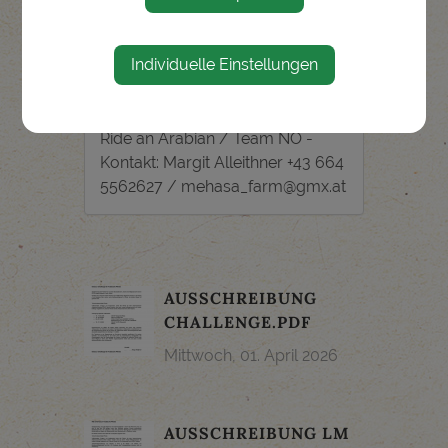
Individuelle Einstellungen
Veranstalter
Ride an Arabian / Team NÖ -
Kontakt: Margit Alleithner +43 664
5562627 / mehasa_farm@gmx.at
AUSSCHREIBUNG
CHALLENGE.PDF
Mittwoch, 01. April 2026
AUSSCHREIBUNG LM