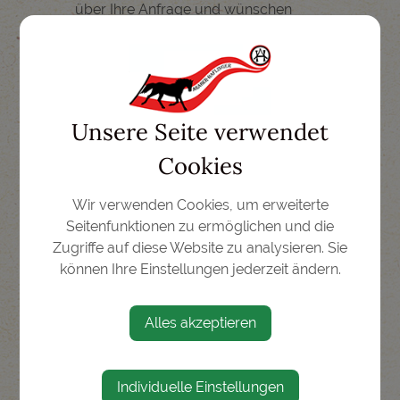
über Ihre Anfrage und wünschen
einen erholsamen Winterurlaub.
Ihre Familie Schütz und Team
Unsere Seite verwendet
Kontakt
Cookies
06456 7204
06456 7332
Wir verwenden Cookies, um erweiterte
office@hotel-schuetz.at
Seitenfunktionen zu ermöglichen und die
www.hotel-schuetz.at
Zugriffe auf diese Website zu analysieren. Sie
können Ihre Einstellungen jederzeit ändern.
Standort
Alles akzeptieren
Römerstraße 51
5662 Obertauern
Individuelle Einstellungen