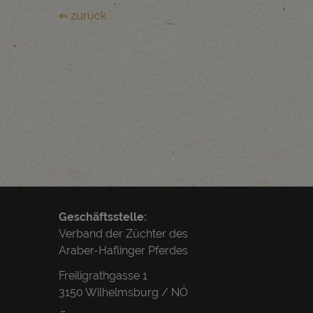
⇐ zurück
Geschäftsstelle:
Verband der Züchter des
Araber-Haflinger Pferdes
Freiligrathgasse 1
3150 Wilhelmsburg / NÖ