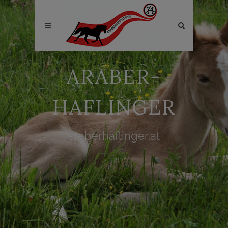
Site
search
toggle
ARABER-
HAFLINGER
araberhaflinger.at